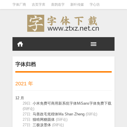
字体厂商
吉页字库
喜鹊造字
新叶传媒
字心坊
白舟字体
刻石录
张海山
文悦字库
庞门正道
王汉宗
标签云
字体归档
免费商用
日系中文
站酷字体
汉标字库
Aa字库
三极字库
字体归档
2021 年
12 月
29日:
小米免费可商用新系统字体MiSans字体免费下载
(0评论)
27日:
马善政毛笔楷体Ma Shan Zheng
(0评论)
27日:
猫啃网糖圆体
(0评论)
27日:
三极泼墨体
(0评论)