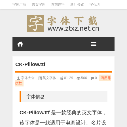
字体厂商
吉页字库
喜鹊造字
新叶传媒
字心坊
白舟字体
刻石录
张海山
文悦字库
庞门正道
王汉宗
标签云
字体归档
免费商用
日系中文
站酷字体
汉标字库
Aa字库
三极字库
CK-Pillow.ttf
字体大全
英文字体
01-29
566
0
商用需
授权
字体信息
CK-Pillow.ttf
是一款经典的英文字体，
该字体是一款适用于电商设计、名片设