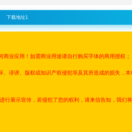
下载地址1
何商业应用！如需商业用途请自行购买字体的商用授权；
坏、诽谤、版权或知识产权侵犯等及其所造成的损失，本
体进行展示宣传，若侵犯了您的权利，请来信告知，我们