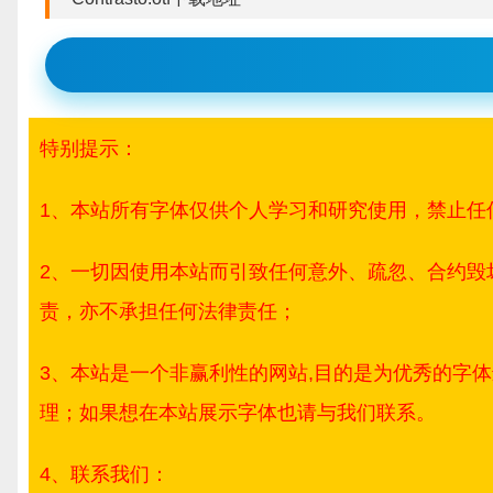
特别提示：
1、本站所有字体仅供个人学习和研究使用，禁止任
2、一切因使用本站而引致任何意外、疏忽、合约毁
责，亦不承担任何法律责任；
3、本站是一个非赢利性的网站,目的是为优秀的字
理；如果想在本站展示字体也请与我们联系。
4、联系我们：