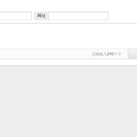
网址
240
还能输入
个字