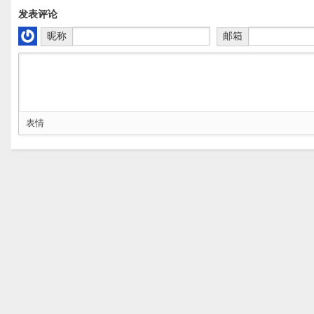
发表评论
昵称
邮箱
表情