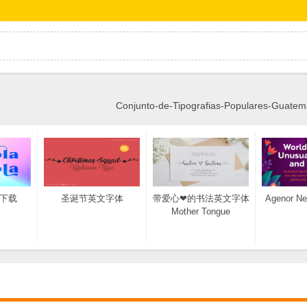
Conjunto-de-Tipografias-Populares-Guatema
体下载
圣诞节英文字体
带爱心❤的书法英文字体
Agenor 
Mother Tongue