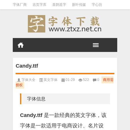
字体厂商
吉页字库
喜鹊造字
新叶传媒
字心坊
白舟字体
刻石录
张海山
文悦字库
庞门正道
王汉宗
标签云
字体归档
免费商用
日系中文
站酷字体
汉标字库
Aa字库
三极字库
Candy.ttf
字体大全
英文字体
01-29
522
0
商用需
授权
字体信息
Candy.ttf
是一款经典的英文字体，该
字体是一款适用于电商设计、名片设