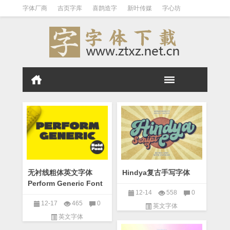
字体厂商
吉页字库
喜鹊造字
新叶传媒
字心坊
白舟字体
刻石录
张海山
文悦字库
庞门正道
王汉宗
标签云
字体归档
免费商用
日系中文
站酷字体
汉标字库
Aa字库
三极字库
无衬线粗体英文字体
Hindya复古手写字体
Perform Generic Font
12-14
558
0
12-17
465
0
英文字体
英文字体