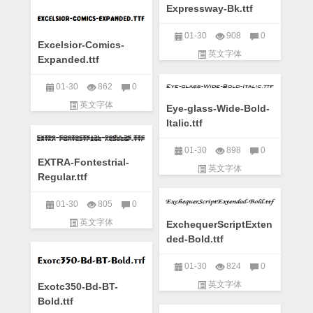
Expressway-Bk.ttf
01-30
908
0
Excelsior-Comics-
英文字体
Expanded.ttf
01-30
862
0
英文字体
Eye-glass-Wide-Bold-
Italic.ttf
01-30
898
0
EXTRA-Fontestrial-
英文字体
Regular.ttf
01-30
805
0
英文字体
ExchequerScriptExten
ded-Bold.ttf
01-30
824
0
英文字体
Exotc350-Bd-BT-
Bold.ttf