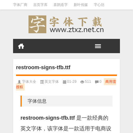
字体厂商
吉页字库
喜鹊造字
新叶传媒
字心坊
白舟字体
刻石录
张海山
文悦字库
庞门正道
王汉宗
标签云
字体归档
免费商用
日系中文
站酷字体
汉标字库
Aa字库
三极字库
restroom-signs-tfb.ttf
字体大全
英文字体
01-29
511
0
商用需
授权
字体信息
restroom-signs-tfb.ttf
是一款经典的
英文字体，该字体是一款适用于电商设