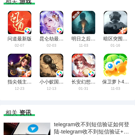
相关
游戏
问道最新版
昆仑劫最新
明日之后官
暗区突围最
版
方互通版
新版
02-07
02-03
11-03
01-16
指尖领主最
小小蚁国最
长安幻想最
保卫萝卜4精
新版
新版
新版
简版2022最
12-23
12-13
01-31
11-03
新下载
相关
资讯
telegram收不到短信验证如何登
陆-telegram收不到短信验证+86