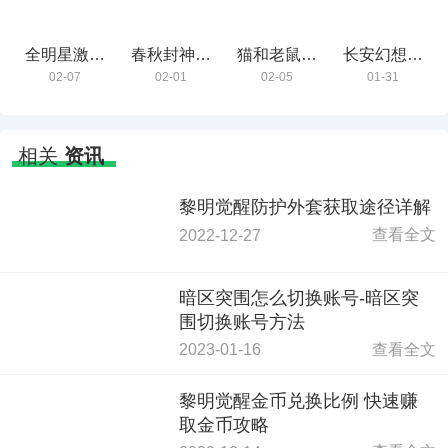
全明星激斗
春秋封神最
猫和老鼠最
长安幻想最
最新版
新版
新版
新版
02-07
02-01
02-05
01-31
相关
资讯
黎明觉醒防护外套获取途径详解
查看全文
2022-12-27
暗区突围怎么切换账号-暗区突
围切换账号方法
查看全文
2023-01-16
黎明觉醒金币兑换比例 快速赚
取金币攻略