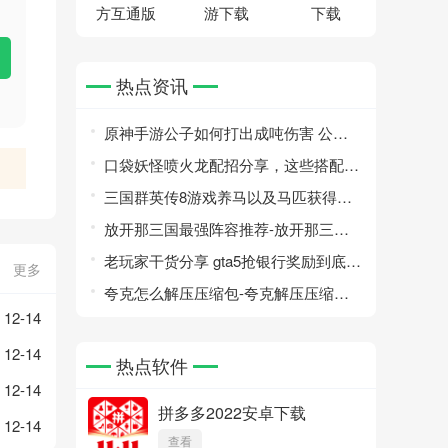
方互通版
游下载
下载
热点资讯
原神手游公子如何打出成吨伤害 公子
一招百万教学
口袋妖怪喷火龙配招分享，这些搭配很
不错
三国群英传8游戏养马以及马匹获得攻
略详细介绍一览
放开那三国最强阵容推荐-放开那三国
最强阵容怎么搭配
老玩家干货分享 gta5抢银行奖励到底有
更多
多丰厚
夸克怎么解压压缩包-夸克解压压缩包
12-14
方法介绍
12-14
热点软件
12-14
拼多多2022安卓下载
12-14
查看