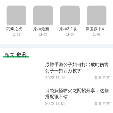
闪烁之光手
原神最新版
原神3.2版本
保卫萝卜4破
游下载
下载
下载
解版2022最
11-03
11-03
11-03
11-03
新下载
相关
资讯
原神手游公子如何打出成吨伤害
公子一招百万教学
查看全文
2022-11-16
口袋妖怪喷火龙配招分享，这些
搭配很不错
查看全文
2022-11-09